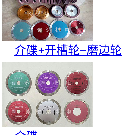
介碟+开槽轮+磨边轮