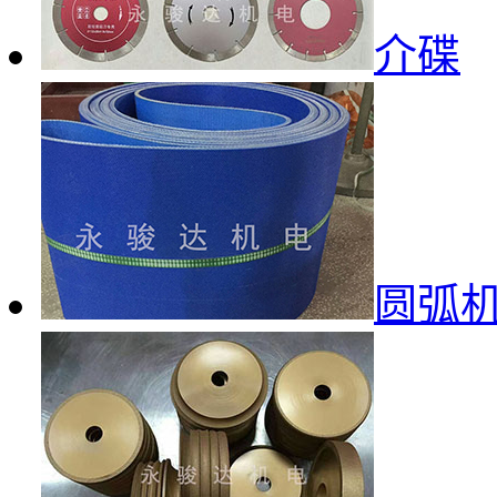
介碟
圆弧