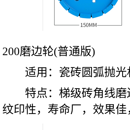
200磨边轮(普通版)
适用：瓷砖圆弧抛光
特点：梯级砖角线磨边
纹印性，寿命厂，效果佳