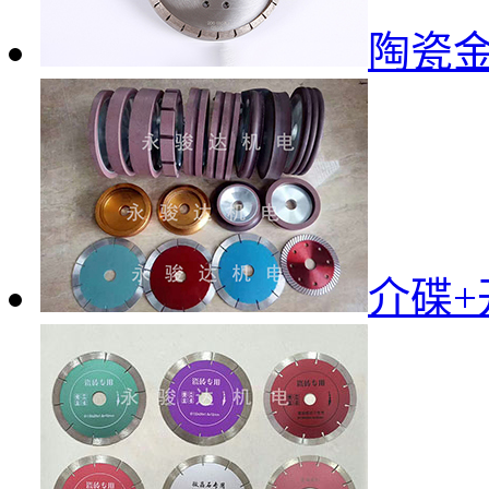
陶瓷
介碟+