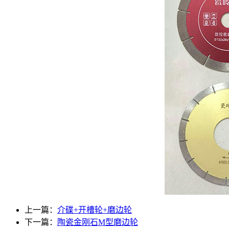
上一篇：
介碟+开槽轮+磨边轮
下一篇：
陶瓷金刚石M型磨边轮