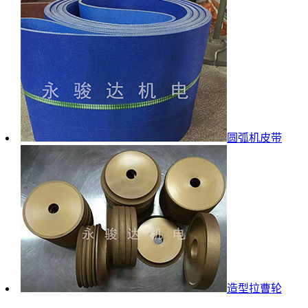
圆弧机皮带
造型拉曹轮