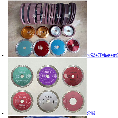
介碟+开槽轮+磨
介碟