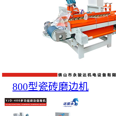
800型瓷砖磨边机