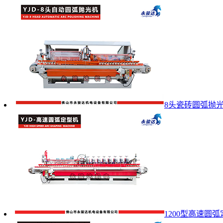
8头瓷砖圆弧抛
1200型高速圆