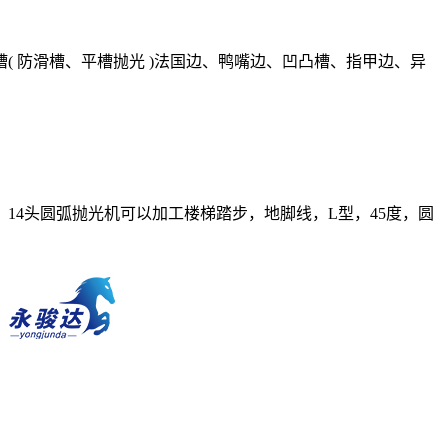
，开槽( 防滑槽、平槽抛光 )法国边、鸭嘴边、凹凸槽、指甲边、异
4头圆弧抛光机可以加工楼梯踏步，地脚线，L型，45度，圆