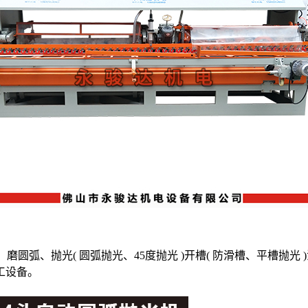
底角、磨圆弧、抛光( 圆弧抛光、45度抛光 )开槽( 防滑槽、平
工设备。