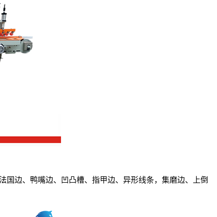
槽抛光 )法国边、鸭嘴边、凹凸槽、指甲边、异形线条，集磨边、上倒