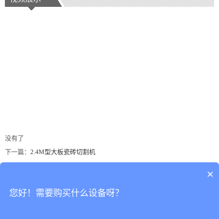
没有了
下一篇：
2.4M型大板瓷砖切割机
×
地址：广东省佛山市南海区罗村务庄荣星工业区荣二路一街3号
您好！需要购买什么设备呀？
佛山市南海达骏永陶瓷机械有限公司 版权所有
加我微信 :
15976688817
到微信
点击复制