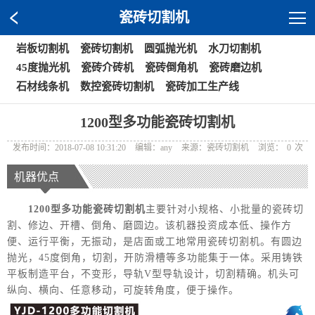
瓷砖切割机
岩板切割机
瓷砖切割机
圆弧抛光机
水刀切割机
45度抛光机
瓷砖介砖机
瓷砖倒角机
瓷砖磨边机
石材线条机
数控瓷砖切割机
瓷砖加工生产线
1200型多功能瓷砖切割机
发布时间：2018-07-08 10:31:20
编辑：any
来源：瓷砖切割机
浏览：
0
次
机器优点
1200型多功能瓷砖切割机
主要针对小规格、小批量的瓷砖切
割、修边、开槽、倒角、磨圆边。该机器投资成本低、操作方
便、运行平衡，无振动，是店面或工地常用瓷砖切割机。有圆边
抛光，45度倒角，切割，开防滑槽等多功能集于一体。采用铸铁
平板制造平台，不变形，导轨V型导轨设计，切割精确。机头可
纵向、横向、任意移动，可旋转角度，便于操作。