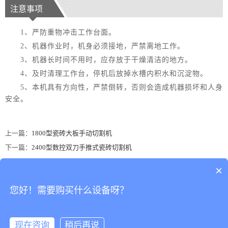
注意事项
1、严防重物冲击工作台面。
2、机器作业时，机身必须接地，严禁离地工作。
3、机器长时间不用时，应存放于干燥清洁的地方。
4、及时清理工作台，停机后放掉水槽内积水和沉淀物。
5、本机具有方向性，严禁倒转，否则会造成机器损坏和人身
安全。
上一篇：
1800型瓷砖大板手动切割机
下一篇：
2400型数控双刀手推式瓷砖切割机
×
地址：广东省佛山市南海区罗村务庄荣星工业区荣二路一街3号
您好！需要购买什么设备呀？
佛山市南海达骏永陶瓷机械有限公司 版权所有
加我微信 :
15976688817
到微信
点击复制
现在咨询
稍后再说