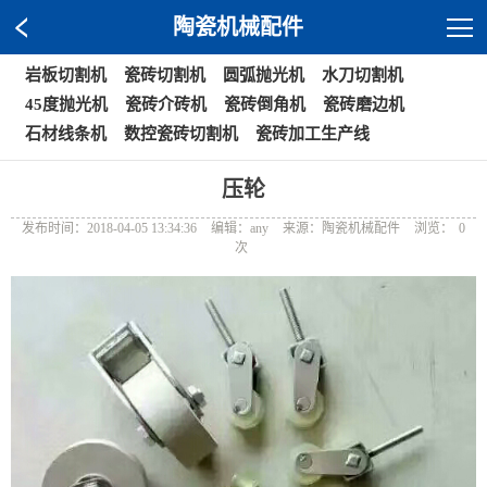
陶瓷机械配件
岩板切割机
瓷砖切割机
圆弧抛光机
水刀切割机
45度抛光机
瓷砖介砖机
瓷砖倒角机
瓷砖磨边机
石材线条机
数控瓷砖切割机
瓷砖加工生产线
压轮
发布时间：2018-04-05 13:34:36
编辑：any
来源：陶瓷机械配件
浏览：
0
次