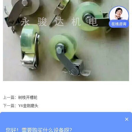
上一篇：
树枝开槽轮
下一篇：
Y6金刚磨头
×
地址：广东省佛山市南海区罗村务庄荣星工业区荣二路一街3号
您好！需要购买什么设备呀？
佛山市南海达骏永陶瓷机械有限公司 版权所有