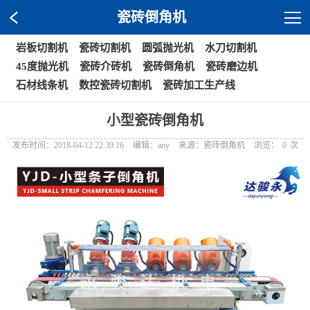
瓷砖倒角机
岩板切割机
瓷砖切割机
圆弧抛光机
水刀切割机
45度抛光机
瓷砖介砖机
瓷砖倒角机
瓷砖磨边机
石材线条机
数控瓷砖切割机
瓷砖加工生产线
小型瓷砖倒角机
发布时间：2018-04-12 22:39:16
编辑：any
来源：瓷砖倒角机
浏览：
0
次