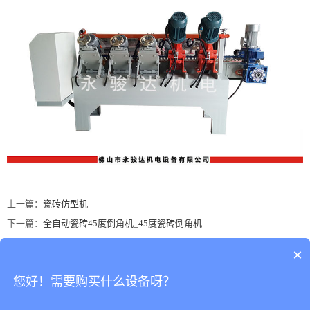
上一篇：
瓷砖仿型机
下一篇：
全自动瓷砖45度倒角机_45度瓷砖倒角机
×
地址：广东省佛山市南海区罗村务庄荣星工业区荣二路一街3号
您好！需要购买什么设备呀？
佛山市南海达骏永陶瓷机械有限公司 版权所有