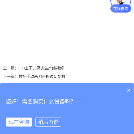
上一篇：
800上下刀磨边生产线视频
下一篇：
数控手动两刀带修边切割机
×
地址：广东省佛山市南海区罗村务庄荣星工业区荣二路一街3号
您好！需要购买什么设备呀？
佛山市南海达骏永陶瓷机械有限公司 版权所有
加我微信 :
15976688817
到微信
点击复制
现在咨询
稍后再说
网站首页
电话咨询
QQ咨询
联系我们