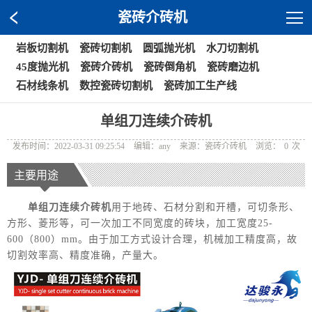
瓷砖介砖机
岩板切割机
瓷砖切割机
圆弧抛光机
水刀切割机
45度抛光机
瓷砖介砖机
瓷砖倒角机
瓷砖磨边机
石材线条机
数控瓷砖切割机
瓷砖加工生产线
单组刀连续介砖机
发布时间：2022-03-31 09:25:54
编辑：any
来源：瓷砖介砖机
浏览：
0
次
主要用途
单组刀连续介砖机
用于地砖、石材分割和开槽，可切条形、
方形、菱形等，可一次加工不同宽度的砖块，加工宽度25-
600（800）mm。由于加工方式设计合理，机械加工精度高，故
切割效率高、精度准确，产量大。