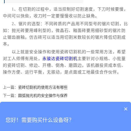
1、在切割的过程中，适当控制好切割速度，下刀时候要慢，
中间可以快些，收刀时一定要慢慢收以防止缺角。
2、锯片的选型：不同砖质的产品用不同型号的锯片切割，比
如：抛光砖要用峰利型的，微晶石、釉面砖要用细砂型的锯片防
止锯齿崩釉。仿古砖可以适当用切割米数较长的锯片降低切割成
本。
以上就是安全操作和使用瓷砖切割机的一些常用方法，希望
对工人师傅有用处，
永骏达瓷砖切割机
主要针对小规格、小批量
的瓷砖切割、修边、开槽、倒角、磨圆边。该机器投资成本低、
操作方便、运行平衡，无振动，是点面或工地最佳合作伙伴。
上一篇：
瓷砖切割机的使用方法有哪些
下一篇：
圆弧抛光机的安全操作与保养
×
地址：广东省佛山市南海区罗村务庄荣星工业区荣二路一街3号
您好！需要购买什么设备呀？
佛山市南海达骏永陶瓷机械有限公司 版权所有