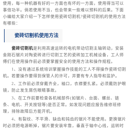
使用，每一种机器有好的一方面也有坏的一方面，使用得当可以
事倍功半。倘若使用不当，也会带来一些难以预料的后果。下面
小编给大家介绍一下怎样使用瓷砖切割机?瓷砖切割机的使用方法
有哪些：
瓷砖切割机使用方法
瓷砖切割机
是利用高速运转的电机带动切割主轴转动，安装
金刚石锯片对陶瓷砖进行切割工艺的瓷砖加工机械设备，工人师
傅们在使用操作前必须要掌握安全的使用方法和操作规程。
1、没有通过系统培训掌握操作技能的工人不得操作瓷砖切割
机。若要操作要得到保管人的许可，并要有专人指导和监护。
2、工作前必须穿戴齐全，袖口，衣襟要扎紧。必须戴防护眼
镜，防止发生屑伤眼睛事故。
3、在工作前要检查各机械部件(如锯片、台面、螺丝、链
条、电机、开关按钮等)是否正常。如发现问题应报告维修班修
理，排除故障后方能开机。
4、有裂纹、不平滑、缺齿和钝齿的锯片不能使用。更换锯片
时必须把电源断掉，锯片要安装牢靠，垂直于轴中心线，运转时