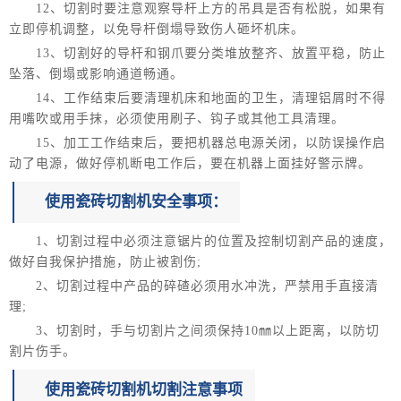
12、切割时要注意观察导杆上方的吊具是否有松脱，如果有
立即停机调整，以免导杆倒塌导致伤人砸坏机床。
13、切割好的导杆和钢爪要分类堆放整齐、放置平稳，防止
坠落、倒塌或影响通道畅通。
14、工作结束后要清理机床和地面的卫生，清理铝屑时不得
用嘴吹或用手抹，必须使用刷子、钩子或其他工具清理。
15、加工工作结束后，要把机器总电源关闭，以防误操作启
动了电源，做好停机断电工作后，要在机器上面挂好警示牌。
使用瓷砖切割机安全事项：
1、切割过程中必须注意锯片的位置及控制切割产品的速度，
做好自我保护措施，防止被割伤;
2、切割过程中产品的碎碴必须用水冲洗，严禁用手直接清
理;
3、切割时，手与切割片之间须保持10㎜以上距离，以防切
割片伤手。
使用瓷砖切割机切割注意事项