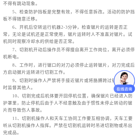
不得有跳动现象。
5、检查防护挡板是完整有效，不得任意拆改。活动的防护挡
板不得随意迁移。
6、开机后空转运行机器2-3分钟，检查锯片的运转是否正
常，无论是试机还是正常使用，锯片运转时人不准直对锯片。试
机同时观察冷却水的供给是否正常。
7、切割机开动后操作员不得擅自离开工作岗位，离开必须停
机断电。
8、工作时，进行锯口的对刀必须停止运转锯片，对刀完成后
方启动据片运转进行切割工作。
9、切割时操作人严禁将手接近锯片或将胳膊跨过锯片，并随
时监督其他人。
10、切割完成后机体要开回停机位置，确保锯片已经进入防
护罩里，防止停机后由于人不经意触及由于惯性未停止转动的锯
片而导致伤人事故。
11、切割机操作人和天车工协同工作要互相协调，天车工要
听从切割机操作人指挥。严禁在切割机运转时吊进切割物或吊出
完成品。